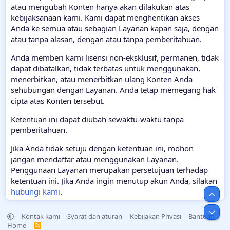
atau mengubah Konten hanya akan dilakukan atas
kebijaksanaan kami. Kami dapat menghentikan akses
Anda ke semua atau sebagian Layanan kapan saja, dengan
atau tanpa alasan, dengan atau tanpa pemberitahuan.
Anda memberi kami lisensi non-eksklusif, permanen, tidak
dapat dibatalkan, tidak terbatas untuk menggunakan,
menerbitkan, atau menerbitkan ulang Konten Anda
sehubungan dengan Layanan. Anda tetap memegang hak
cipta atas Konten tersebut.
Ketentuan ini dapat diubah sewaktu-waktu tanpa
pemberitahuan.
Jika Anda tidak setuju dengan ketentuan ini, mohon
jangan mendaftar atau menggunakan Layanan.
Penggunaan Layanan merupakan persetujuan terhadap
ketentuan ini. Jika Anda ingin menutup akun Anda, silakan
hubungi kami
.
Top
Bot
Kontak kami
Syarat dan aturan
Kebijakan Privasi
Bantuan
Home
R