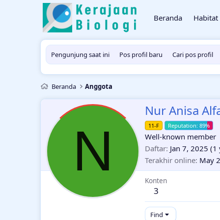
Beranda
Habitat
Pengunjung saat ini
Pos profil baru
Cari pos profil
Beranda
Anggota
Nur Anisa Alf
N
11-F
Well-known member
Daftar
Jan 7, 2025
(1 
Terakhir online
May 2
Konten
3
Find