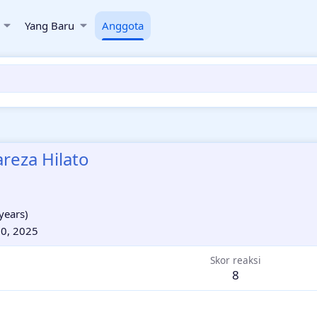
Yang Baru
Anggota
areza Hilato
years)
0, 2025
Skor reaksi
8