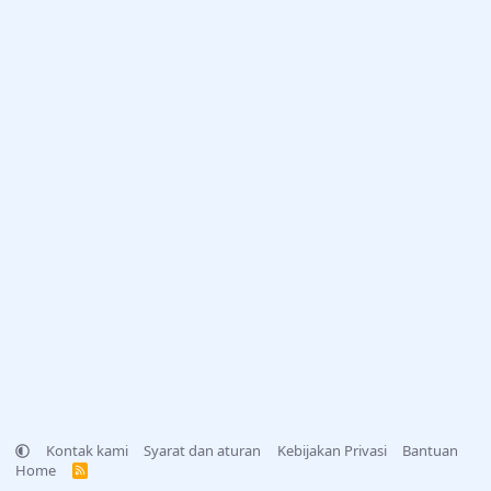
Kontak kami
Syarat dan aturan
Kebijakan Privasi
Bantuan
Home
R
S